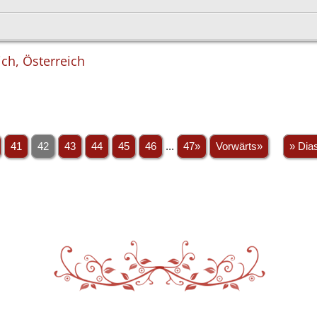
ich, Österreich
41
42
43
44
45
46
...
47»
Vorwärts»
» Dia