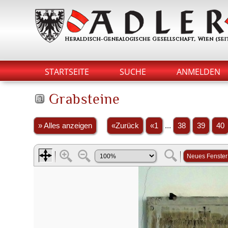
STARTSEITE
SUCHE
ANMELDEN
Grabsteine
» Alles anzeigen
«Zurück
«1
...
38
39
40