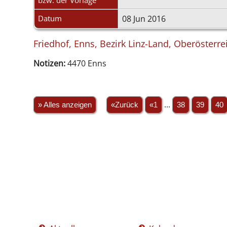
bzw. der Vorlage
Datum
08 Jun 2016
Friedhof, Enns, Bezirk Linz-Land, Oberösterre
Notizen:
4470 Enns
» Alles anzeigen
«Zurück
«1
...
38
39
40