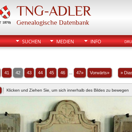
TNG-ADLER
Genealogische Datenbank
SUCHEN
MEDIEN
INFO
DRU
41
42
43
44
45
46
...
47»
Vorwärts»
» Dia