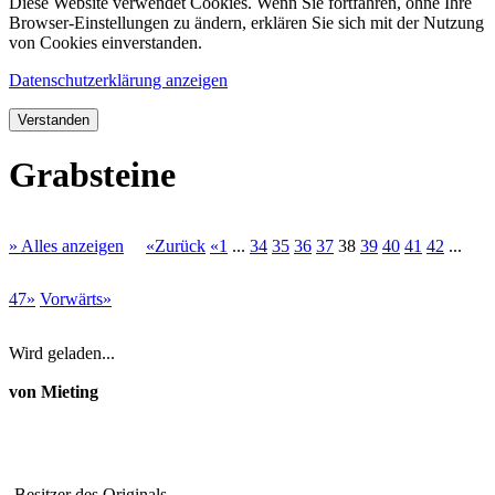
Diese Website verwendet Cookies. Wenn Sie fortfahren, ohne Ihre
Browser-Einstellungen zu ändern, erklären Sie sich mit der Nutzung
von Cookies einverstanden.
Datenschutzerklärung anzeigen
Verstanden
Grabsteine
» Alles anzeigen
«Zurück
«1
...
34
35
36
37
38
39
40
41
42
...
47»
Vorwärts»
Wird geladen...
von Mieting
Besitzer des Originals