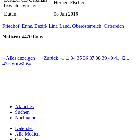
Herbert Fischer
bzw. der Vorlage
Datum
08 Jun 2016
Friedhof, Enns, Bezirk Linz-Land, Oberösterreich, Österreich
Notizen:
4470 Enns
» Alles anzeigen
«Zurück
«1
...
34
35
36
37
38
39
40
41
42
...
47»
Vorwärts»
Aktuelles
Suchen
Nachnamen
Kalender
Alle Medien
Quellen