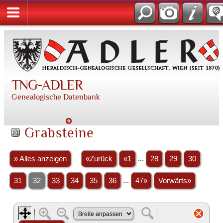
TNG-ADLER
Genealogische Datenbank
Grabsteine
» Alles anzeigen
«Zurück
«1
...
28
29
30
31
32
33
34
35
36
...
47»
Vorwärts»