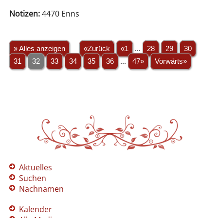
Notizen:
4470 Enns
» Alles anzeigen
«Zurück
«1
...
28
29
30
31
32
33
34
35
36
...
47»
Vorwärts»
Aktuelles
Suchen
Nachnamen
Kalender