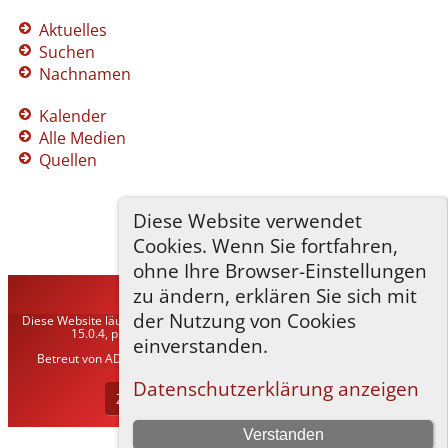
Aktuelles
Suchen
Nachnamen
Kalender
Alle Medien
Quellen
Diese Website verwendet
Cookies. Wenn Sie fortfahren,
ohne Ihre Browser-Einstellungen
zu ändern, erklären Sie sich mit
TNG-ADLER
©
2026
der Nutzung von Cookies
Diese Website läuft mit
The Next Generation of Genealogy Sitebuilding
v.
15.0.4, programmiert von Darrin Lythgoe © 2001-2026.
einverstanden.
Betreut von
ADLER Heraldisch-Genealogische Gesellschaft, Wien
. |
Datenschutzerklärung
.
Datenschutzerklärung anzeigen
Zur Desktop-Webseite wechseln
Verstanden