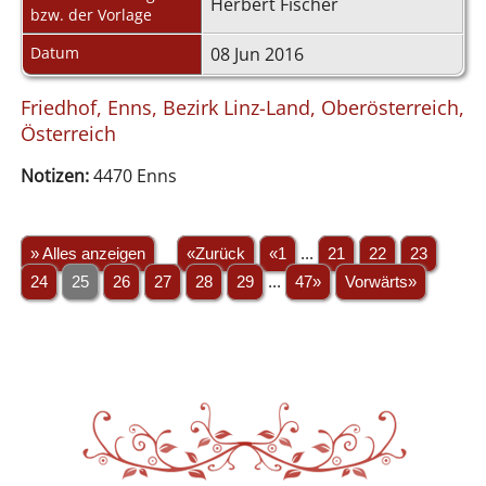
Herbert Fischer
bzw. der Vorlage
Datum
08 Jun 2016
Friedhof, Enns, Bezirk Linz-Land, Oberösterreich,
Österreich
Notizen:
4470 Enns
» Alles anzeigen
«Zurück
«1
...
21
22
23
24
25
26
27
28
29
...
47»
Vorwärts»