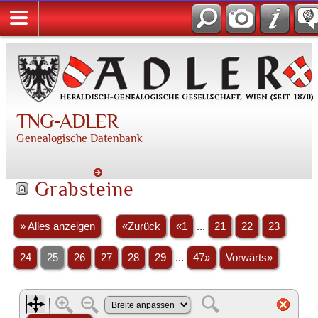
TNG-ADLER
Genealogische Datenbank
Grabsteine
» Alles anzeigen
«Zurück
«1
...
21
22
23
24
25
26
27
28
29
...
47»
Vorwärts»