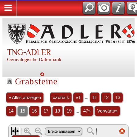
TNG-ADLER
Genealogische Datenbank
Grabsteine
» Alles anzeigen
«Zurück
«1
...
11
12
13
14
15
16
17
18
19
...
47»
Vorwärts»