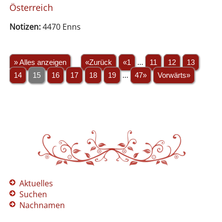
Österreich
Notizen:
4470 Enns
» Alles anzeigen
«Zurück
«1
...
11
12
13
14
15
16
17
18
19
...
47»
Vorwärts»
Aktuelles
Suchen
Nachnamen