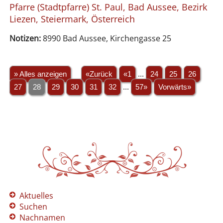
Pfarre (Stadtpfarre) St. Paul, Bad Aussee, Bezirk
Liezen, Steiermark, Österreich
Notizen:
8990 Bad Aussee, Kirchengasse 25
» Alles anzeigen
«Zurück
«1
...
24
25
26
27
28
29
30
31
32
...
57»
Vorwärts»
Aktuelles
Suchen
Nachnamen