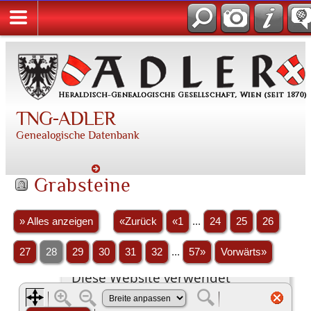
TNG-ADLER
Genealogische Datenbank
Grabsteine
» Alles anzeigen
«Zurück
«1
...
24
25
26
27
28
29
30
31
32
...
57»
Vorwärts»