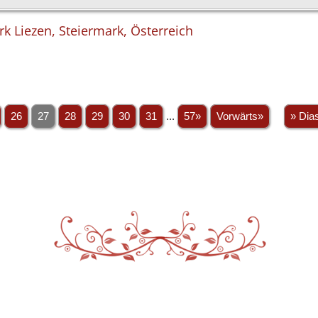
irk Liezen, Steiermark, Österreich
26
27
28
29
30
31
...
57»
Vorwärts»
» Dia