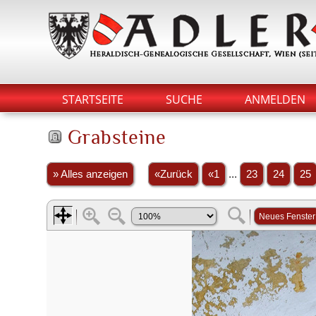
STARTSEITE
SUCHE
ANMELDEN
Grabsteine
» Alles anzeigen
«Zurück
«1
...
23
24
25