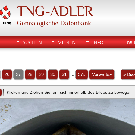
TNG-ADLER
Genealogische Datenbank
SUCHEN
MEDIEN
INFO
DRU
26
27
28
29
30
31
...
57»
Vorwärts»
» Dia