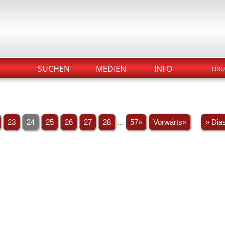
SUCHEN
MEDIEN
INFO
DRU
23
24
25
26
27
28
...
57»
Vorwärts»
» Dia