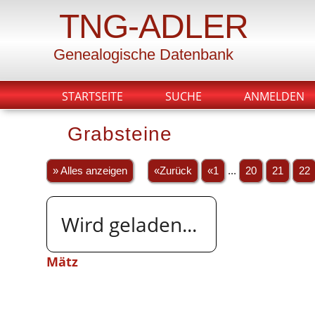
TNG-ADLER
Genealogische Datenbank
STARTSEITE
SUCHE
ANMELDEN
Grabsteine
» Alles anzeigen
«Zurück
«1
...
20
21
22
Wird geladen...
Mätz