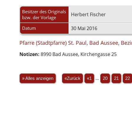
Besitzer des Originals
Herbert Fischer
bzw. der Vorlage
Datum
30 Mai 2016
Pfarre (Stadtpfarre) St. Paul, Bad Aussee, Bezi
Notizen:
8990 Bad Aussee, Kirchengasse 25
» Alles anzeigen
«Zurück
«1
...
20
21
22