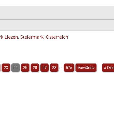
rk Liezen, Steiermark, Österreich
23
24
25
26
27
28
...
57»
Vorwärts»
» Dia