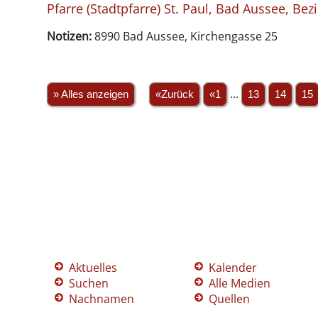
Pfarre (Stadtpfarre) St. Paul, Bad Aussee, Bez
Notizen:
8990 Bad Aussee, Kirchengasse 25
» Alles anzeigen
«Zurück
«1
...
13
14
15
Aktuelles
Kalender
Suchen
Alle Medien
Nachnamen
Quellen