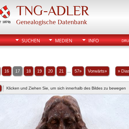
TNG-ADLER
Genealogische Datenbank
SUCHEN
MEDIEN
INFO
DRU
16
17
18
19
20
21
...
57»
Vorwärts»
» Dia