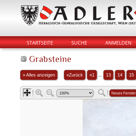
STARTSEITE
SUCHE
ANMELDEN
Grabsteine
» Alles anzeigen
«Zurück
«1
...
13
14
15