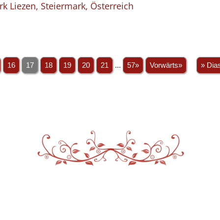
irk Liezen, Steiermark, Österreich
16
17
18
19
20
21
...
57»
Vorwärts»
» Dia