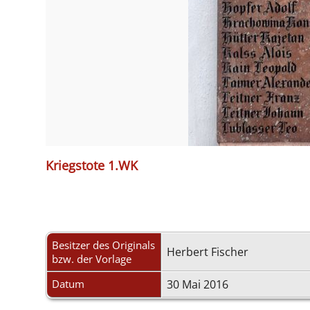
Kriegstote 1.WK
Besitzer des Originals
Herbert Fischer
bzw. der Vorlage
Datum
30 Mai 2016