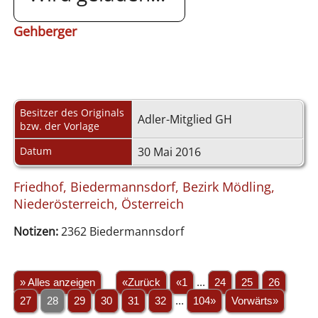
Gehberger
Besitzer des Originals
Adler-Mitglied GH
bzw. der Vorlage
Datum
30 Mai 2016
Friedhof, Biedermannsdorf, Bezirk Mödling,
Niederösterreich, Österreich
Notizen:
2362 Biedermannsdorf
» Alles anzeigen
«Zurück
«1
...
24
25
26
27
28
29
30
31
32
...
104»
Vorwärts»