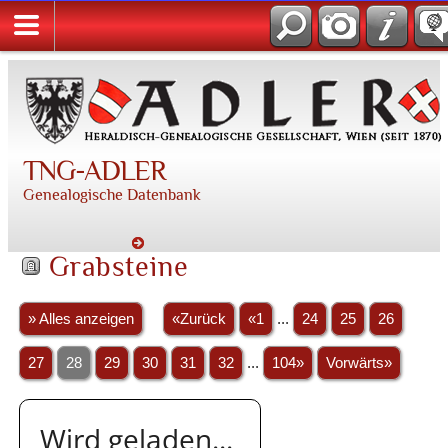
TNG-ADLER
Genealogische Datenbank
Grabsteine
» Alles anzeigen
«Zurück
«1
...
24
25
26
27
28
29
30
31
32
...
104»
Vorwärts»
Wird geladen...