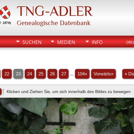
TNG-ADLER
Genealogische Datenbank
SUCHEN
MEDIEN
INFO
DRU
22
23
24
25
26
27
...
104»
Vorwärts»
» Di