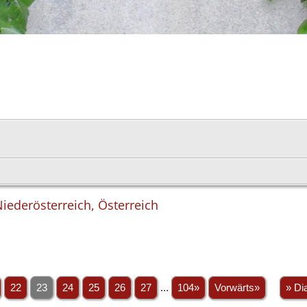
iederösterreich, Österreich
22
23
24
25
26
27
...
104»
Vorwärts»
» Di