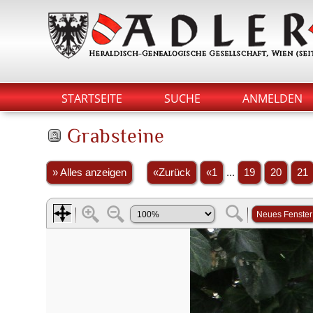
STARTSEITE
SUCHE
ANMELDEN
Grabsteine
» Alles anzeigen
«Zurück
«1
...
19
20
21