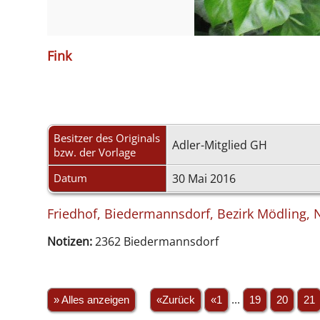
Fink
Besitzer des Originals
Adler-Mitglied GH
bzw. der Vorlage
Datum
30 Mai 2016
Friedhof, Biedermannsdorf, Bezirk Mödling, N
Notizen:
2362 Biedermannsdorf
» Alles anzeigen
«Zurück
«1
...
19
20
21