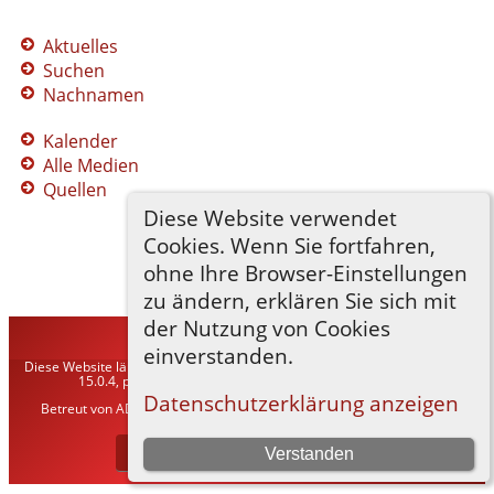
Aktuelles
Suchen
Nachnamen
Kalender
Alle Medien
Quellen
Diese Website verwendet
Cookies. Wenn Sie fortfahren,
ohne Ihre Browser-Einstellungen
zu ändern, erklären Sie sich mit
der Nutzung von Cookies
TNG-ADLER
©
2026
einverstanden.
Diese Website läuft mit
The Next Generation of Genealogy Sitebuilding
v.
15.0.4, programmiert von Darrin Lythgoe © 2001-2026.
Datenschutzerklärung anzeigen
Betreut von
ADLER Heraldisch-Genealogische Gesellschaft, Wien
. |
Datenschutzerklärung
.
Zur Desktop-Webseite wechseln
Verstanden