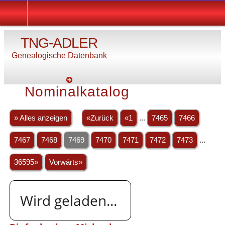
TNG-ADLER
Genealogische Datenbank
Nominalkatalog
» Alles anzeigen
«Zurück
«1
...
7465
7466
7467
7468
7469
7470
7471
7472
7473
...
36595»
Vorwärts»
Wird geladen...