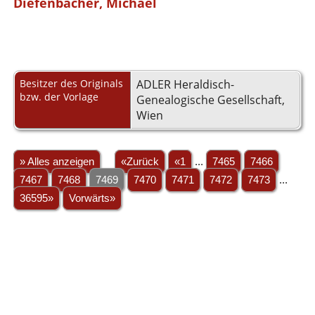
Diefenbacher, Michael
Besitzer des Originals
ADLER Heraldisch-
bzw. der Vorlage
Genealogische Gesellschaft,
Wien
» Alles anzeigen
«Zurück
«1
...
7465
7466
7467
7468
7469
7470
7471
7472
7473
...
36595»
Vorwärts»