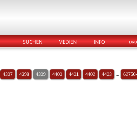
SUCHEN
MEDIEN
INFO
DRU
4397
4398
4399
4400
4401
4402
4403
...
62756