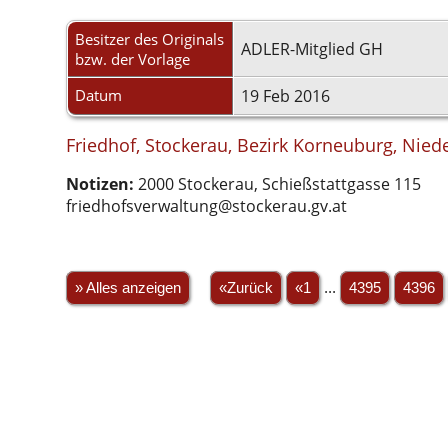
Besitzer des Originals
ADLER-Mitglied GH
bzw. der Vorlage
Datum
19 Feb 2016
Friedhof, Stockerau, Bezirk Korneuburg, Niede
Notizen:
2000 Stockerau, Schießstattgasse 115
friedhofsverwaltung@stockerau.gv.at
» Alles anzeigen
«Zurück
«1
...
4395
4396