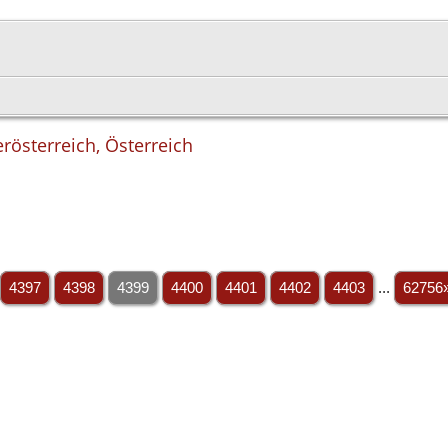
rösterreich, Österreich
4397
4398
4399
4400
4401
4402
4403
...
62756