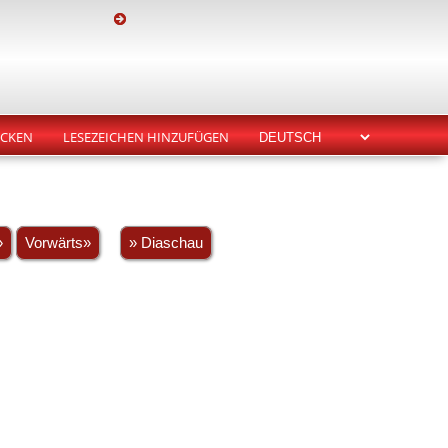
CKEN
LESEZEICHEN HINZUFÜGEN
»
Vorwärts»
» Diaschau