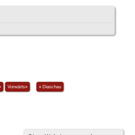
»
Vorwärts»
» Diaschau