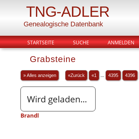
TNG-ADLER
Genealogische Datenbank
STARTSEITE
SUCHE
ANMELDEN
Grabsteine
» Alles anzeigen
«Zurück
«1
...
4395
4396
Wird geladen...
Brandl