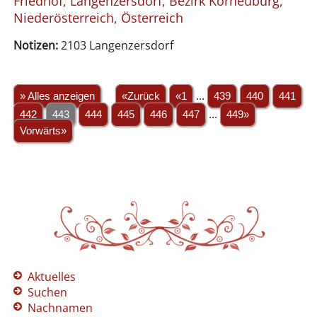
Friedhof, Langenzersdorf, Bezirk Korneuburg,
Niederösterreich, Österreich
Notizen:
2103 Langenzersdorf
» Alles anzeigen
«Zurück
«1
...
439
440
441
442
443
444
445
446
447
...
449»
Vorwärts»
Aktuelles
Suchen
Nachnamen