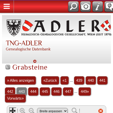
TNG-ADLER
Genealogische Datenbank
Grabsteine
» Alles anzeigen
«Zurück
«1
...
439
440
441
442
443
444
445
446
447
...
449»
Vorwärts»