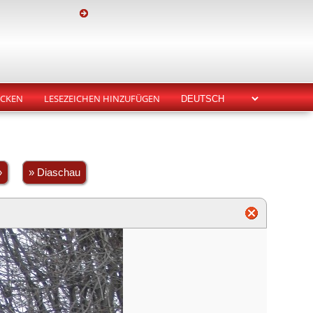
CKEN
LESEZEICHEN HINZUFÜGEN
»
» Diaschau