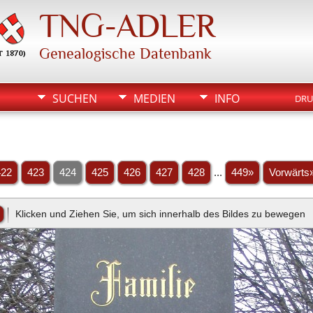
TNG-ADLER
Genealogische Datenbank
SUCHEN
MEDIEN
INFO
DRU
422
423
424
425
426
427
428
...
449»
Vorwärts