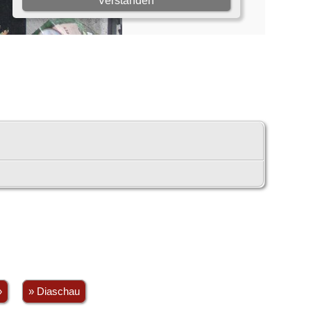
»
» Diaschau