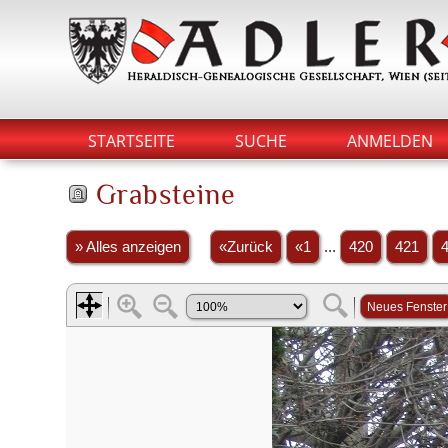
STARTSEITE
SUCHE
ANMELDEN
Grabsteine
» Alles anzeigen
«Zurück
«1
...
420
421