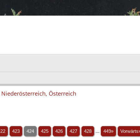
 Niederösterreich, Österreich
422
423
424
425
426
427
428
...
449»
Vorwärts