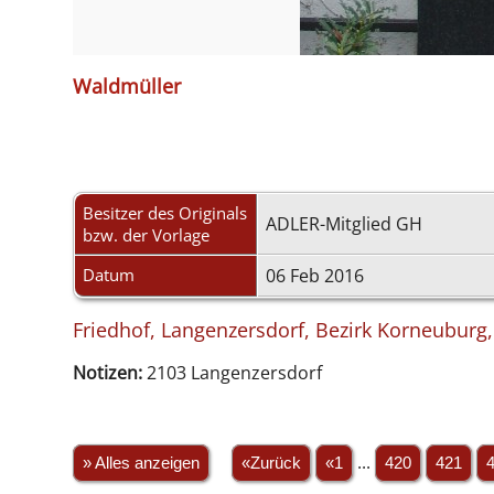
Waldmüller
Besitzer des Originals
ADLER-Mitglied GH
bzw. der Vorlage
Datum
06 Feb 2016
Friedhof, Langenzersdorf, Bezirk Korneuburg,
Notizen:
2103 Langenzersdorf
» Alles anzeigen
«Zurück
«1
...
420
421