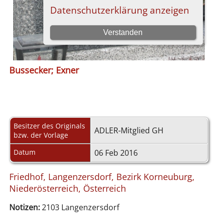
Bussecker; Exner
Besitzer des Originals
ADLER-Mitglied GH
bzw. der Vorlage
Datum
06 Feb 2016
Friedhof, Langenzersdorf, Bezirk Korneuburg,
Niederösterreich, Österreich
Notizen:
2103 Langenzersdorf