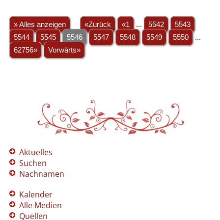
» Alles anzeigen
«Zurück
«1
...
5542
5543
5544
5545
5546
5547
5548
5549
5550
...
62756»
Vorwärts»
Aktuelles
Suchen
Nachnamen
Kalender
Alle Medien
Quellen