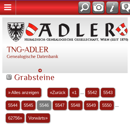
TNG-ADLER
Genealogische Datenbank
Grabsteine
» Alles anzeigen
«Zurück
«1
...
5542
5543
5544
5545
5546
5547
5548
5549
5550
...
62756»
Vorwärts»