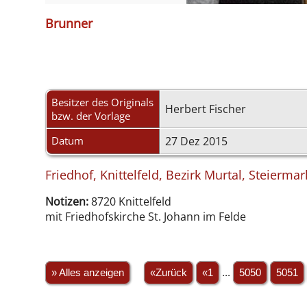
Brunner
Besitzer des Originals
Herbert Fischer
bzw. der Vorlage
Datum
27 Dez 2015
Friedhof, Knittelfeld, Bezirk Murtal, Steiermar
Notizen:
8720 Knittelfeld
mit Friedhofskirche St. Johann im Felde
» Alles anzeigen
«Zurück
«1
...
5050
5051