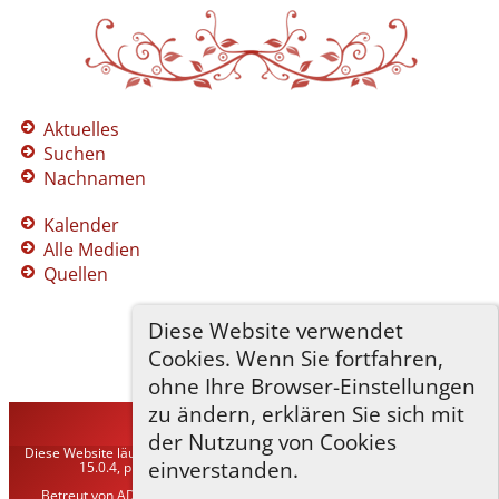
Aktuelles
Suchen
Nachnamen
Kalender
Alle Medien
Quellen
Diese Website verwendet
Cookies. Wenn Sie fortfahren,
ohne Ihre Browser-Einstellungen
zu ändern, erklären Sie sich mit
TNG-ADLER
©
2026
der Nutzung von Cookies
Diese Website läuft mit
The Next Generation of Genealogy Sitebuilding
v.
einverstanden.
15.0.4, programmiert von Darrin Lythgoe © 2001-2026.
Betreut von
ADLER Heraldisch-Genealogische Gesellschaft, Wien
. |