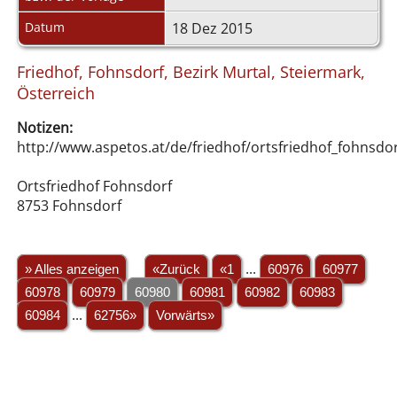
Datum
18 Dez 2015
Friedhof, Fohnsdorf, Bezirk Murtal, Steiermark,
Österreich
Notizen:
http://www.aspetos.at/de/friedhof/ortsfriedhof_fohnsdor
Ortsfriedhof Fohnsdorf
8753 Fohnsdorf
» Alles anzeigen
«Zurück
«1
...
60976
60977
60978
60979
60980
60981
60982
60983
60984
...
62756»
Vorwärts»