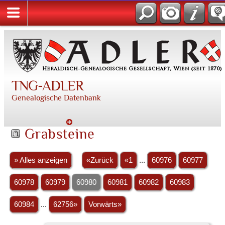
TNG-ADLER
Genealogische Datenbank
Grabsteine
» Alles anzeigen
«Zurück
«1
...
60976
60977
60978
60979
60980
60981
60982
60983
60984
...
62756»
Vorwärts»