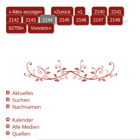
» Alles anzeigen
«Zurück
«1
...
2140
2141
2142
2143
2144
2145
2146
2147
2148
...
62756»
Vorwärts»
Aktuelles
Suchen
Nachnamen
Kalender
Alle Medien
Quellen