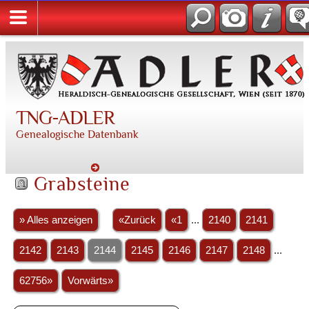
TNG-ADLER
Genealogische Datenbank
Grabsteine
» Alles anzeigen
«Zurück
«1
...
2140
2141
2142
2143
2144
2145
2146
2147
2148
...
62756»
Vorwärts»