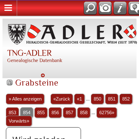
TNG-ADLER
Genealogische Datenbank
Grabsteine
» Alles anzeigen
«Zurück
«1
...
850
851
852
853
854
855
856
857
858
...
62756»
Vorwärts»