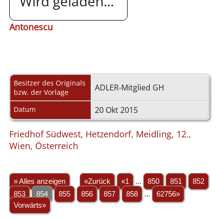
Wird geladen...
Antonescu
Besitzer des Originals
ADLER-Mitglied GH
bzw. der Vorlage
Datum
20 Okt 2015
Friedhof Südwest, Hetzendorf, Meidling, 12.,
Wien, Österreich
» Alles anzeigen
«Zurück
«1
...
850
851
852
853
854
855
856
857
858
...
62756»
Vorwärts»