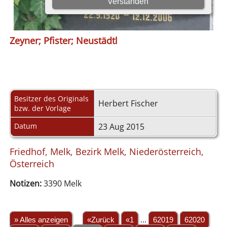
Zeyner; Pfister; Neustädtl
Besitzer des Originals
Herbert Fischer
bzw. der Vorlage
Datum
23 Aug 2015
Friedhof, Melk, Bezirk Melk, Niederösterreich,
Österreich
Notizen:
3390 Melk
» Alles anzeigen
«Zurück
«1
...
62019
62020