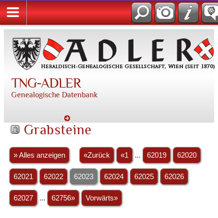
TNG-ADLER
Genealogische Datenbank
Grabsteine
» Alles anzeigen
«Zurück
«1
...
62019
62020
62021
62022
62023
62024
62025
62026
62027
...
62756»
Vorwärts»