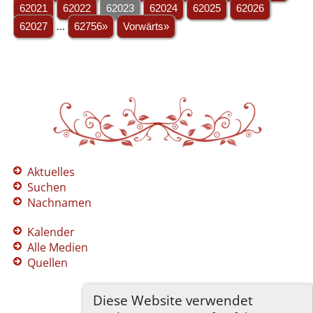
62021
62022
62023
62024
62025
62026
62027
...
62756»
Vorwärts»
Aktuelles
Suchen
Nachnamen
Kalender
Alle Medien
Quellen
Diese Website verwendet