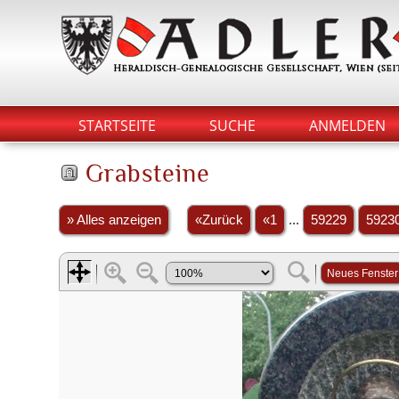
STARTSEITE
SUCHE
ANMELDEN
Grabsteine
» Alles anzeigen
«Zurück
«1
...
59229
5923