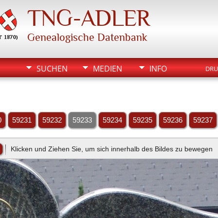
TNG-ADLER
Genealogische Datenbank
SUCHEN
MEDIEN
INFO
DRU
0
59231
59232
59233
59234
59235
59236
59237