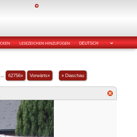
CKEN
LESEZEICHEN HINZUFÜGEN
...
62756»
Vorwärts»
» Diaschau