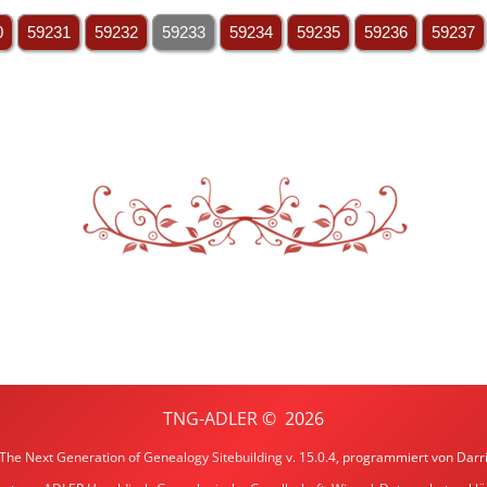
0
59231
59232
59233
59234
59235
59236
59237
TNG-ADLER
©
2026
The Next Generation of Genealogy Sitebuilding
v. 15.0.4, programmiert von Darr