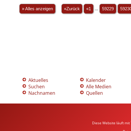
» Alles anzeigen
«Zurück
«1
...
59229
5923
Aktuelles
Kalender
Suchen
Alle Medien
Nachnamen
Quellen
Diese Website läuft mit