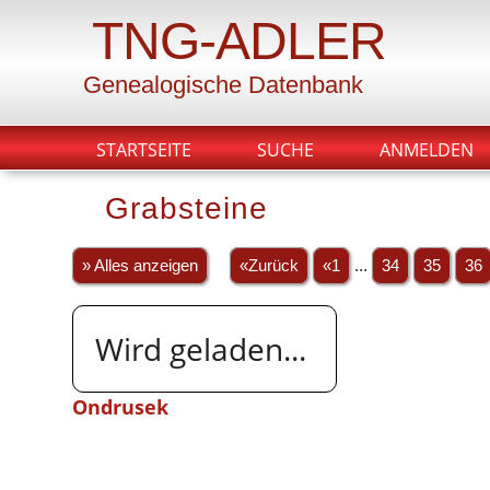
TNG-ADLER
Genealogische Datenbank
STARTSEITE
SUCHE
ANMELDEN
Grabsteine
» Alles anzeigen
«Zurück
«1
...
34
35
36
Wird geladen...
Ondrusek