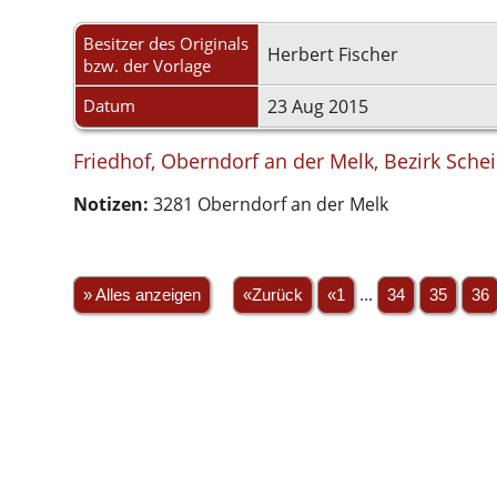
Besitzer des Originals
Herbert Fischer
bzw. der Vorlage
Datum
23 Aug 2015
Friedhof, Oberndorf an der Melk, Bezirk Schei
Notizen:
3281 Oberndorf an der Melk
» Alles anzeigen
«Zurück
«1
...
34
35
36