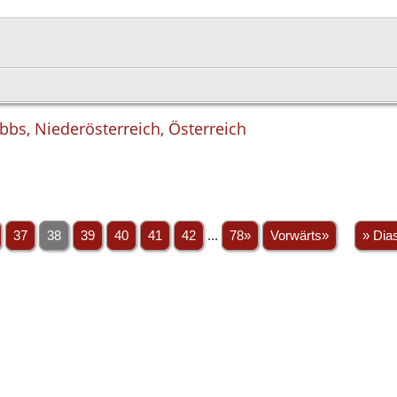
bbs, Niederösterreich, Österreich
37
38
39
40
41
42
...
78»
Vorwärts»
» Dia