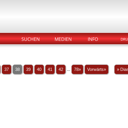
SUCHEN
MEDIEN
INFO
DRU
37
38
39
40
41
42
...
78»
Vorwärts»
» Dia