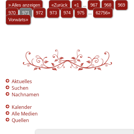
» Alles anzeigen
«Zurück
«1
...
967
968
969
970
971
972
973
974
975
...
62756»
Vorwärts»
Aktuelles
Suchen
Nachnamen
Kalender
Alle Medien
Quellen