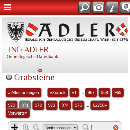
TNG-ADLER
Genealogische Datenbank
Grabsteine
» Alles anzeigen
«Zurück
«1
...
967
968
969
970
971
972
973
974
975
...
62756»
Vorwärts»