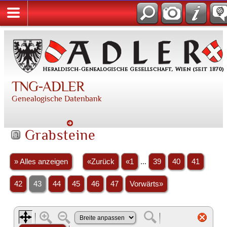
TNG-ADLER
Genealogische Datenbank
Grabsteine
» Alles anzeigen
«Zurück
«1
...
39
40
41
42
43
44
45
46
47
Vorwärts»