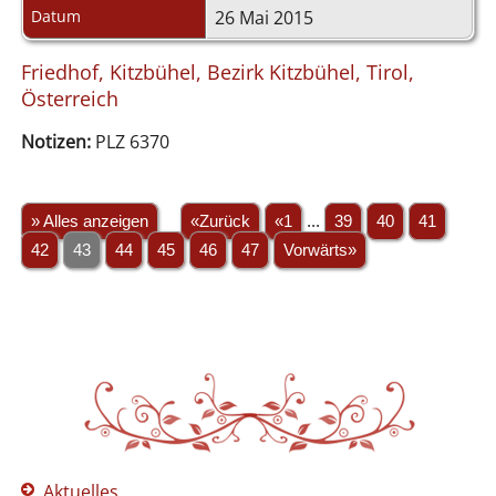
Datum
26 Mai 2015
Friedhof, Kitzbühel, Bezirk Kitzbühel, Tirol,
Österreich
Notizen:
PLZ 6370
» Alles anzeigen
«Zurück
«1
...
39
40
41
42
43
44
45
46
47
Vorwärts»
Aktuelles