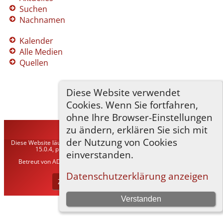
Suchen
Nachnamen
Kalender
Alle Medien
Quellen
Diese Website verwendet
Cookies. Wenn Sie fortfahren,
ohne Ihre Browser-Einstellungen
zu ändern, erklären Sie sich mit
TNG-ADLER
©
2026
der Nutzung von Cookies
Diese Website läuft mit
The Next Generation of Genealogy Sitebuilding
v.
15.0.4, programmiert von Darrin Lythgoe © 2001-2026.
einverstanden.
Betreut von
ADLER Heraldisch-Genealogische Gesellschaft, Wien
. |
Datenschutzerklärung
.
Datenschutzerklärung anzeigen
Zur Desktop-Webseite wechseln
Verstanden