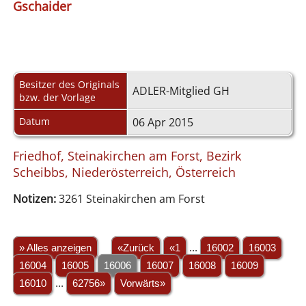
Gschaider
Besitzer des Originals
ADLER-Mitglied GH
bzw. der Vorlage
Datum
06 Apr 2015
Friedhof, Steinakirchen am Forst, Bezirk
Scheibbs, Niederösterreich, Österreich
Notizen:
3261 Steinakirchen am Forst
» Alles anzeigen
«Zurück
«1
...
16002
16003
16004
16005
16006
16007
16008
16009
16010
...
62756»
Vorwärts»