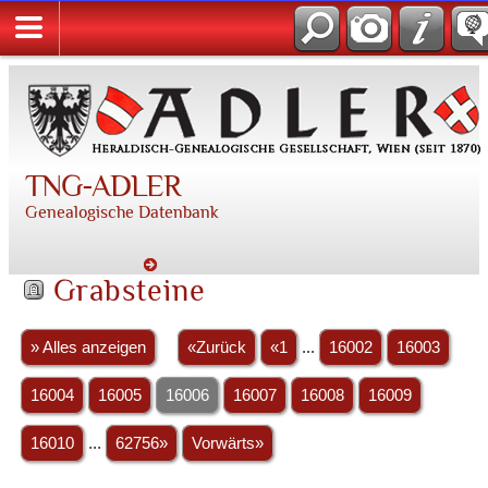
TNG-ADLER
Genealogische Datenbank
Grabsteine
» Alles anzeigen
«Zurück
«1
...
16002
16003
16004
16005
16006
16007
16008
16009
16010
...
62756»
Vorwärts»