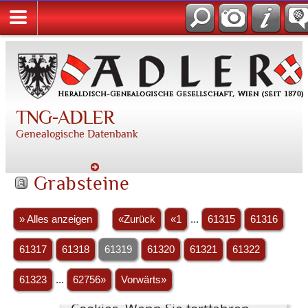
TNG-ADLER
Genealogische Datenbank
Grabsteine
» Alles anzeigen
«Zurück
«1
...
61315
61316
61317
61318
61319
61320
61321
61322
61323
...
62756»
Vorwärts»