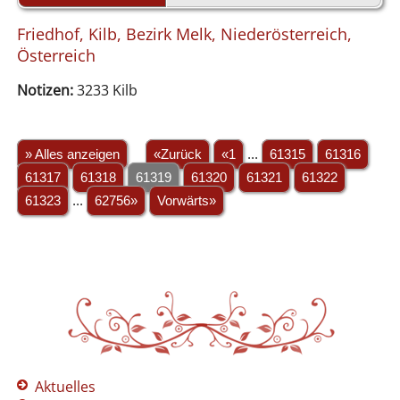
Friedhof, Kilb, Bezirk Melk, Niederösterreich,
Österreich
Notizen:
3233 Kilb
» Alles anzeigen
«Zurück
«1
...
61315
61316
61317
61318
61319
61320
61321
61322
61323
...
62756»
Vorwärts»
Aktuelles