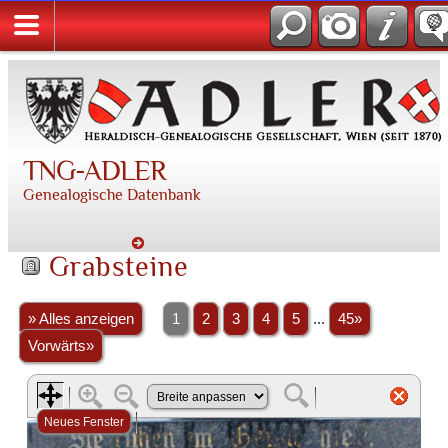
TNG-ADLER
Genealogische Datenbank
Grabsteine
» Alles anzeigen
1
2
3
4
5
...
45»
Vorwärts»