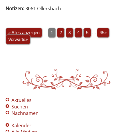
Notizen:
3061 Ollersbach
» Alles anzeigen
1
2
3
4
5
...
45»
Vorwärts»
Aktuelles
Suchen
Nachnamen
Kalender
Alle Medien