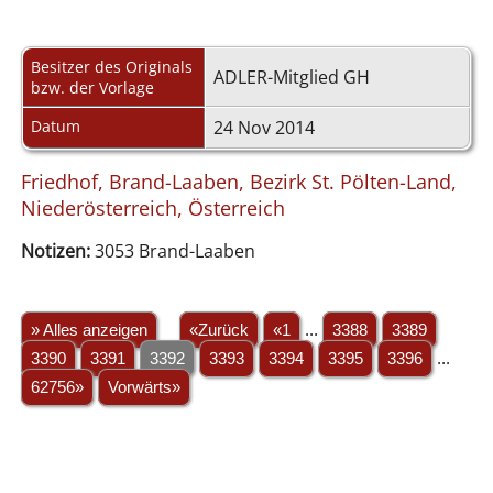
Besitzer des Originals
ADLER-Mitglied GH
bzw. der Vorlage
Datum
24 Nov 2014
Friedhof, Brand-Laaben, Bezirk St. Pölten-Land,
Niederösterreich, Österreich
Notizen:
3053 Brand-Laaben
» Alles anzeigen
«Zurück
«1
...
3388
3389
3390
3391
3392
3393
3394
3395
3396
...
62756»
Vorwärts»