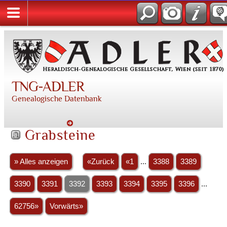
TNG-ADLER
Genealogische Datenbank
Grabsteine
» Alles anzeigen
«Zurück
«1
...
3388
3389
3390
3391
3392
3393
3394
3395
3396
...
62756»
Vorwärts»