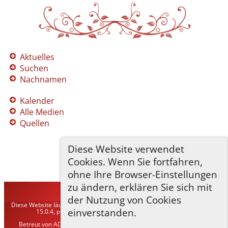
Aktuelles
Suchen
Nachnamen
Kalender
Alle Medien
Quellen
Diese Website verwendet
Cookies. Wenn Sie fortfahren,
ohne Ihre Browser-Einstellungen
zu ändern, erklären Sie sich mit
TNG-ADLER
©
2026
der Nutzung von Cookies
Diese Website läuft mit
The Next Generation of Genealogy Sitebuilding
v.
einverstanden.
15.0.4, programmiert von Darrin Lythgoe © 2001-2026.
Betreut von
ADLER Heraldisch-Genealogische Gesellschaft, Wien
. |