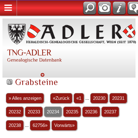
TNG-ADLER
Genealogische Datenbank
Grabsteine
» Alles anzeigen
«Zurück
«1
...
20230
20231
20232
20233
20234
20235
20236
20237
20238
...
62756»
Vorwärts»