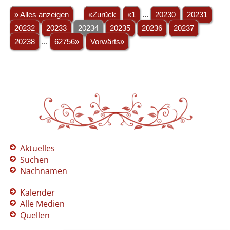
» Alles anzeigen
«Zurück
«1
...
20230
20231
20232
20233
20234
20235
20236
20237
20238
...
62756»
Vorwärts»
Aktuelles
Suchen
Nachnamen
Kalender
Alle Medien
Quellen