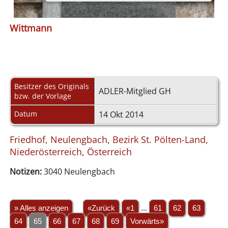
Wittmann
Besitzer des Originals
ADLER-Mitglied GH
bzw. der Vorlage
Datum
14 Okt 2014
Friedhof, Neulengbach, Bezirk St. Pölten-Land,
Niederösterreich, Österreich
Notizen:
3040 Neulengbach
» Alles anzeigen
«Zurück
«1
...
61
62
63
64
65
66
67
68
69
Vorwärts»