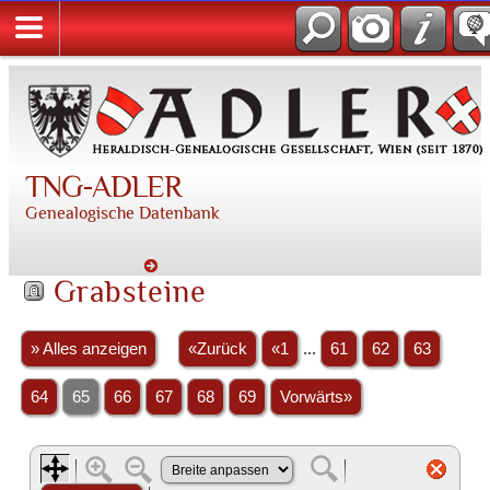
TNG-ADLER
Genealogische Datenbank
Grabsteine
» Alles anzeigen
«Zurück
«1
...
61
62
63
64
65
66
67
68
69
Vorwärts»