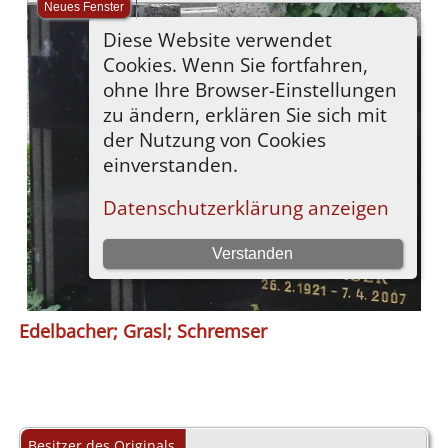
Edelbacher; Grasl; Schremser
Besitzer des Originals