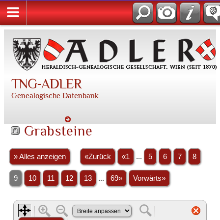
TNG-ADLER
Genealogische Datenbank
Grabsteine
» Alles anzeigen
«Zurück
«1
...
5
6
7
8
9
10
11
12
13
...
69»
Vorwärts»