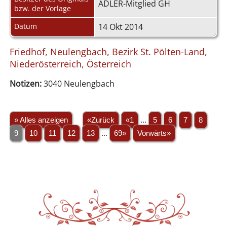
ADLER-Mitglied GH
bzw. der Vorlage
Datum
14 Okt 2014
Friedhof, Neulengbach, Bezirk St. Pölten-Land,
Niederösterreich, Österreich
Notizen:
3040 Neulengbach
» Alles anzeigen
«Zurück
«1
...
5
6
7
8
9
10
11
12
13
...
69»
Vorwärts»