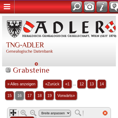
TNG-ADLER
Genealogische Datenbank
Grabsteine
» Alles anzeigen
«Zurück
«1
...
12
13
14
15
16
17
18
19
Vorwärts»