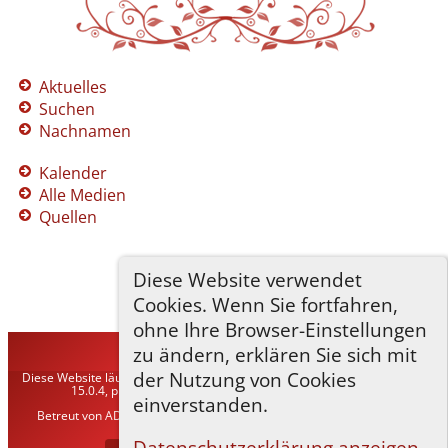
Aktuelles
Suchen
Nachnamen
Kalender
Alle Medien
Quellen
Diese Website verwendet
Cookies. Wenn Sie fortfahren,
ohne Ihre Browser-Einstellungen
zu ändern, erklären Sie sich mit
TNG-ADLER
©
2026
der Nutzung von Cookies
Diese Website läuft mit
The Next Generation of Genealogy Sitebuilding
v.
15.0.4, programmiert von Darrin Lythgoe © 2001-2026.
einverstanden.
Betreut von
ADLER Heraldisch-Genealogische Gesellschaft, Wien
. |
Datenschutzerklärung
.
Datenschutzerklärung anzeigen