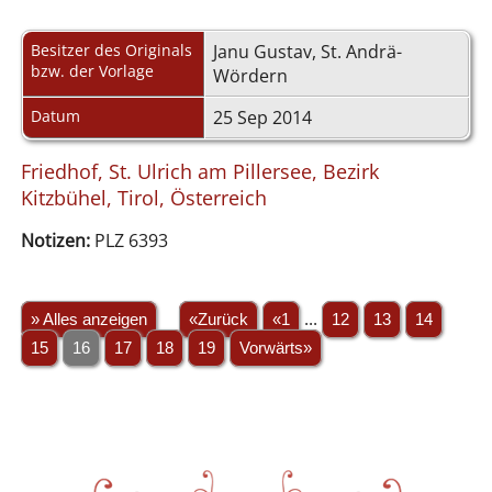
Besitzer des Originals
Janu Gustav, St. Andrä-
bzw. der Vorlage
Wördern
Datum
25 Sep 2014
Friedhof, St. Ulrich am Pillersee, Bezirk
Kitzbühel, Tirol, Österreich
Notizen:
PLZ 6393
» Alles anzeigen
«Zurück
«1
...
12
13
14
15
16
17
18
19
Vorwärts»