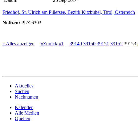
Datum
25 Sep 2014
Friedhof, St. Ulrich am Pillersee, Bezirk Kitzbühel, Tirol, Österreich
Notizen:
PLZ 6393
» Alles anzeigen
«Zurück
«1
...
39149
39150
39151
39152
39153
Aktuelles
Suchen
Nachnamen
Kalender
Alle Medien
Quellen