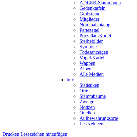
ADLER-Stammbuch
Gedenktafeln
Grabsteine
Mitglieder
Nominalkatalog
Partezettel
Porzellan-Kartei
Sterbebilder
Symbole
Todesanzeigen
Vogel-Kartei
Wappen
Alben
Alle Medien
Info
Statistiken
Orte
Stammbäume
Zweige
Notizen
Quellen
Aufbewahrungsorte
Lesezeichen
Drucken
Lesezeichen hinzufügen