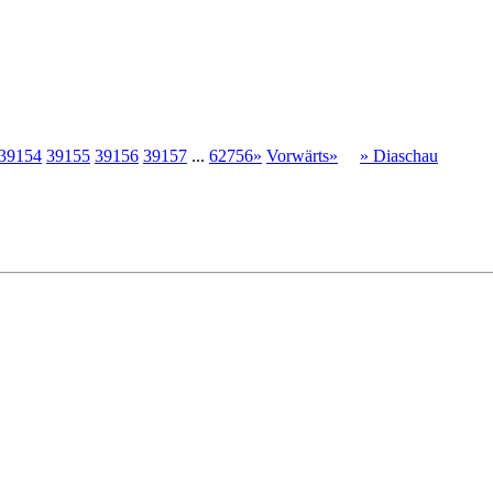
39154
39155
39156
39157
...
62756»
Vorwärts»
» Diaschau