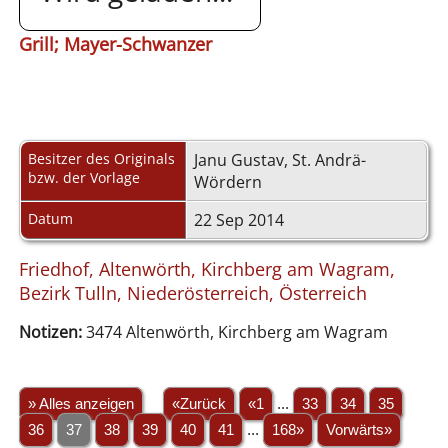
Grill; Mayer-Schwanzer
Besitzer des Originals
Janu Gustav, St. Andrä-
bzw. der Vorlage
Wördern
Datum
22 Sep 2014
Friedhof, Altenwörth, Kirchberg am Wagram,
Bezirk Tulln, Niederösterreich, Österreich
Notizen:
3474 Altenwörth, Kirchberg am Wagram
» Alles anzeigen
«Zurück
«1
...
33
34
35
36
37
38
39
40
41
...
168»
Vorwärts»