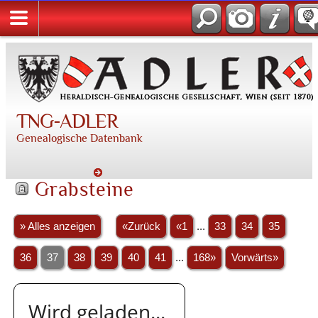
TNG-ADLER
Genealogische Datenbank
Grabsteine
» Alles anzeigen
«Zurück
«1
...
33
34
35
36
37
38
39
40
41
...
168»
Vorwärts»
Wird geladen...