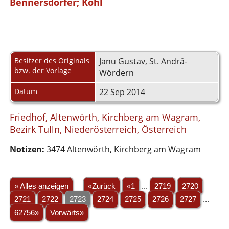
Bennersdorfer; Kohl
Besitzer des Originals
Janu Gustav, St. Andrä-
bzw. der Vorlage
Wördern
Datum
22 Sep 2014
Friedhof, Altenwörth, Kirchberg am Wagram,
Bezirk Tulln, Niederösterreich, Österreich
Notizen:
3474 Altenwörth, Kirchberg am Wagram
» Alles anzeigen
«Zurück
«1
...
2719
2720
2721
2722
2723
2724
2725
2726
2727
...
62756»
Vorwärts»