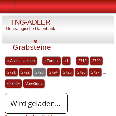
TNG-ADLER
Genealogische Datenbank
Grabsteine
» Alles anzeigen
«Zurück
«1
...
2719
2720
2721
2722
2723
2724
2725
2726
2727
...
62756»
Vorwärts»
Wird geladen...