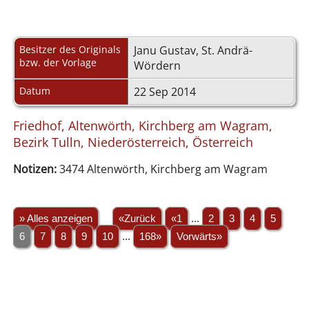
Besitzer des Originals
Janu Gustav, St. Andrä-
bzw. der Vorlage
Wördern
Datum
22 Sep 2014
Friedhof, Altenwörth, Kirchberg am Wagram,
Bezirk Tulln, Niederösterreich, Österreich
Notizen:
3474 Altenwörth, Kirchberg am Wagram
» Alles anzeigen
«Zurück
«1
...
2
3
4
5
6
7
8
9
10
...
168»
Vorwärts»