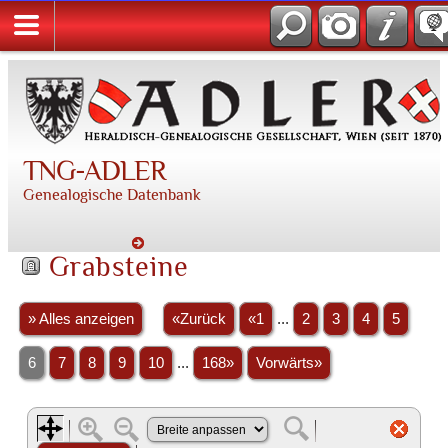
TNG-ADLER
Genealogische Datenbank
Grabsteine
» Alles anzeigen
«Zurück
«1
...
2
3
4
5
6
7
8
9
10
...
168»
Vorwärts»