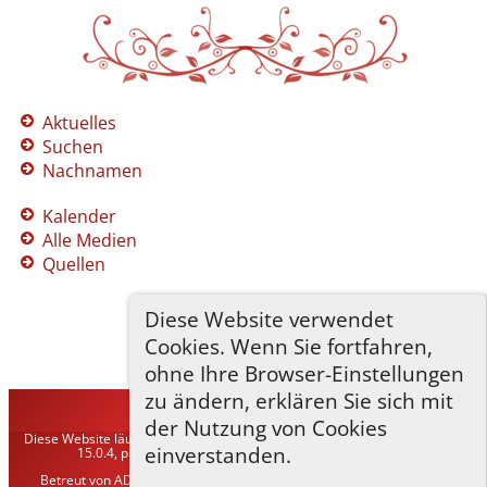
Aktuelles
Suchen
Nachnamen
Kalender
Alle Medien
Quellen
Diese Website verwendet
Cookies. Wenn Sie fortfahren,
ohne Ihre Browser-Einstellungen
zu ändern, erklären Sie sich mit
TNG-ADLER
©
2026
der Nutzung von Cookies
Diese Website läuft mit
The Next Generation of Genealogy Sitebuilding
v.
einverstanden.
15.0.4, programmiert von Darrin Lythgoe © 2001-2026.
Betreut von
ADLER Heraldisch-Genealogische Gesellschaft, Wien
. |