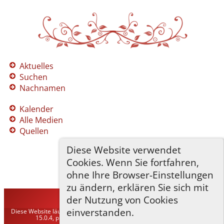
Aktuelles
Suchen
Nachnamen
Kalender
Alle Medien
Quellen
Diese Website verwendet
Cookies. Wenn Sie fortfahren,
ohne Ihre Browser-Einstellungen
zu ändern, erklären Sie sich mit
der Nutzung von Cookies
TNG-ADLER
©
2026
einverstanden.
Diese Website läuft mit
The Next Generation of Genealogy Sitebuilding
v.
15.0.4, programmiert von Darrin Lythgoe © 2001-2026.