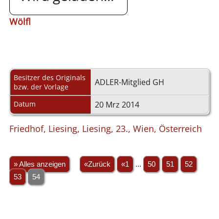
Wölfl
Besitzer des Originals
ADLER-Mitglied GH
bzw. der Vorlage
Datum
20 Mrz 2014
Friedhof, Liesing, Liesing, 23., Wien, Österreich
» Alles anzeigen
«Zurück
«1
...
50
51
52
53
54