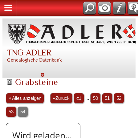
TNG-ADLER
Genealogische Datenbank
Grabsteine
» Alles anzeigen
«Zurück
«1
...
50
51
52
53
54
Wird geladen...