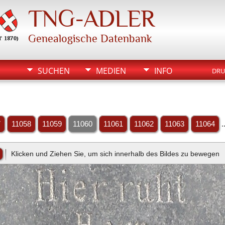
TNG-ADLER
Genealogische Datenbank
SUCHEN
MEDIEN
INFO
DRU
7
11058
11059
11060
11061
11062
11063
11064
.