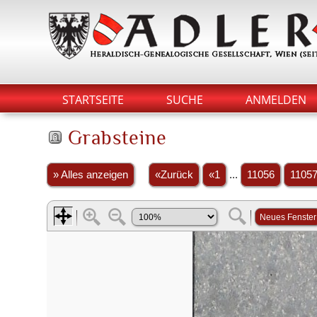
STARTSEITE
SUCHE
ANMELDEN
Grabsteine
» Alles anzeigen
«Zurück
«1
...
11056
1105