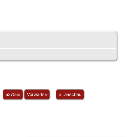
..
62756»
Vorwärts»
» Diaschau