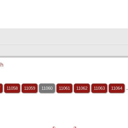
ch
7
11058
11059
11060
11061
11062
11063
11064
.