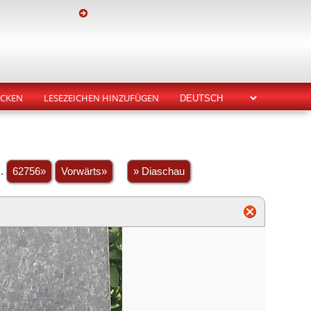
CKEN
LESEZEICHEN HINZUFÜGEN
..
62756»
Vorwärts»
» Diaschau