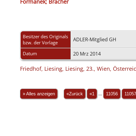
Formanek; Bracher
Besitzer des Originals
ADLER-Mitglied GH
bzw. der Vorlage
Datum
20 Mrz 2014
Friedhof, Liesing, Liesing, 23., Wien, Österrei
» Alles anzeigen
«Zurück
«1
...
11056
1105