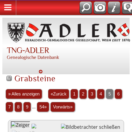
TNG-ADLER
Genealogische Datenbank
Grabsteine
» Alles anzeigen
«Zurück
1
2
3
4
5
6
7
8
9
...
54»
Vorwärts»