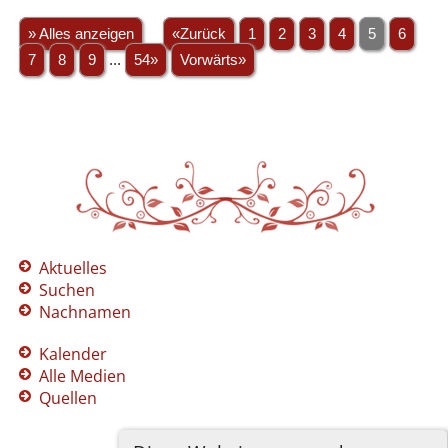
» Alles anzeigen
«Zurück
1
2
3
4
5
6
7
8
9
...
54»
Vorwärts»
Aktuelles
Suchen
Nachnamen
Kalender
Alle Medien
Quellen