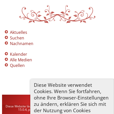
Aktuelles
Suchen
Nachnamen
Kalender
Alle Medien
Quellen
Diese Website verwendet
Cookies. Wenn Sie fortfahren,
ohne Ihre Browser-Einstellungen
TNG-ADLER
©
2026
zu ändern, erklären Sie sich mit
Diese Website läuft mit
The Next Generation of Genealogy Sitebuilding
v.
der Nutzung von Cookies
15.0.4, programmiert von Darrin Lythgoe © 2001-2026.