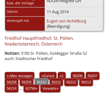
ADLER-Mitglied GH
bzw. der Vorlage
Datum
11 Aug 2014
Verknüpft mit
Eugen von Aichelburg
(Beerdigung)
Friedhof Hauptfriedhof, St. Pölten,
Niederösterreich, Österreich
Notizen:
3100 St. Pölten, Goldegger Straße 52
auch: Städtischer Friedhof
» Alles anzeigen
«Zurück
«1
...
56206
56207
56208
56209
56210
56211
56212
56213
56214
...
62756»
Vorwärts»