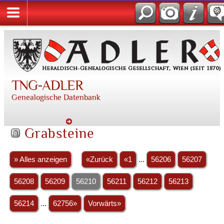
TNG-ADLER
Genealogische Datenbank
Grabsteine
» Alles anzeigen
«Zurück
«1
...
56206
56207
56208
56209
56210
56211
56212
56213
56214
...
62756»
Vorwärts»