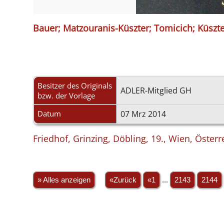
Bauer; Matzouranis-Küszter; Tomicich; Küszt
Besitzer des Originals
ADLER-Mitglied GH
bzw. der Vorlage
Datum
07 Mrz 2014
Friedhof, Grinzing, Döbling, 19., Wien, Österr
» Alles anzeigen
«Zurück
«1
...
2143
2144