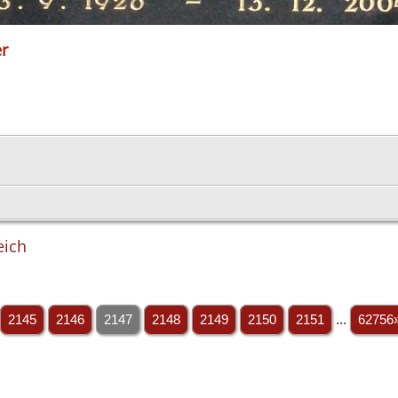
er
eich
2145
2146
2147
2148
2149
2150
2151
...
62756