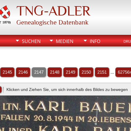
TNG-ADLER
Genealogische Datenbank
SUCHEN
MEDIEN
INFO
DRU
2145
2146
2147
2148
2149
2150
2151
...
62756