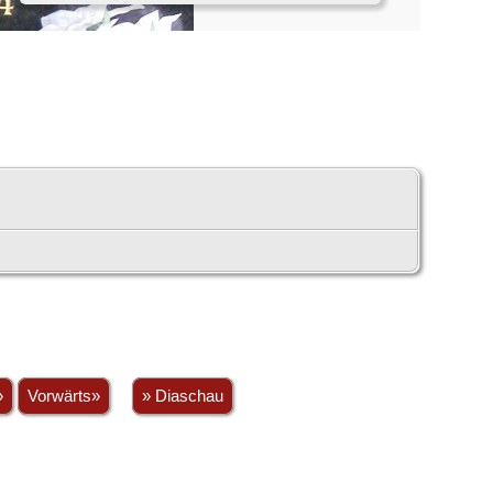
»
Vorwärts»
» Diaschau