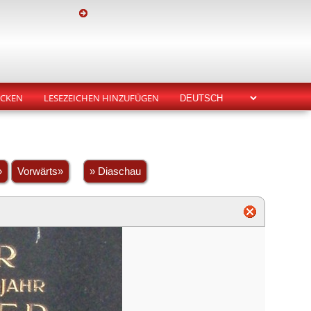
CKEN
LESEZEICHEN HINZUFÜGEN
»
Vorwärts»
» Diaschau