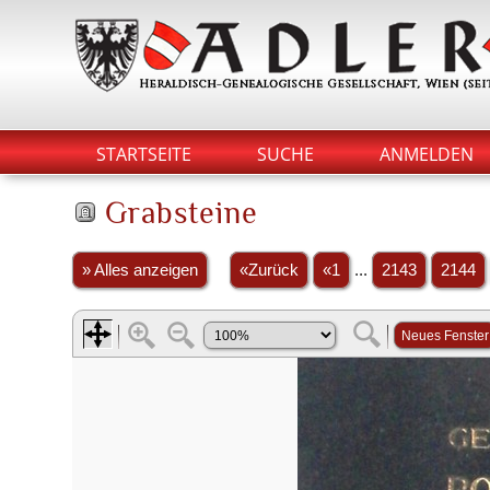
STARTSEITE
SUCHE
ANMELDEN
Grabsteine
» Alles anzeigen
«Zurück
«1
...
2143
2144