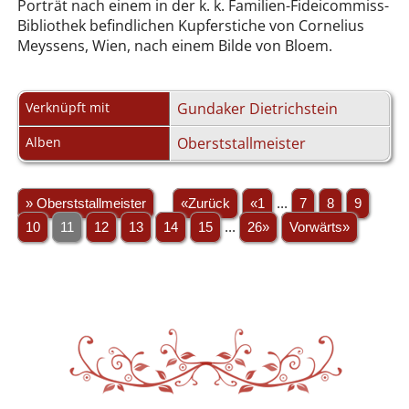
Porträt nach einem in der k. k. Familien-Fideicommiss-
Bibliothek befindlichen Kupferstiche von Cornelius
Meyssens, Wien, nach einem Bilde von Bloem.
Verknüpft mit
Gundaker Dietrichstein
Alben
Oberststallmeister
» Oberststallmeister
«Zurück
«1
...
7
8
9
10
11
12
13
14
15
...
26»
Vorwärts»