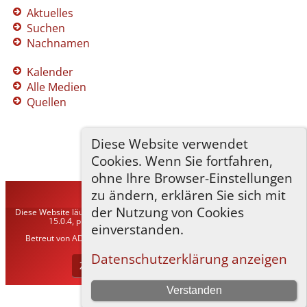
Aktuelles
Suchen
Nachnamen
Kalender
Alle Medien
Quellen
Diese Website verwendet
Cookies. Wenn Sie fortfahren,
ohne Ihre Browser-Einstellungen
zu ändern, erklären Sie sich mit
TNG-ADLER
©
2026
der Nutzung von Cookies
Diese Website läuft mit
The Next Generation of Genealogy Sitebuilding
v.
15.0.4, programmiert von Darrin Lythgoe © 2001-2026.
einverstanden.
Betreut von
ADLER Heraldisch-Genealogische Gesellschaft, Wien
. |
Datenschutzerklärung
.
Datenschutzerklärung anzeigen
Zur Desktop-Webseite wechseln
Verstanden