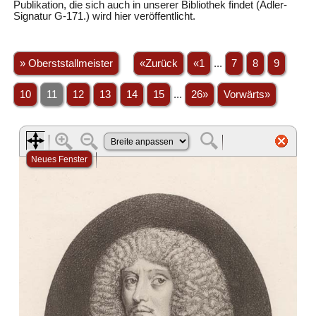
Publikation, die sich auch in unserer Bibliothek findet (Adler-
Signatur G-171.) wird hier veröffentlicht.
» Oberststallmeister
«Zurück
«1
...
7
8
9
10
11
12
13
14
15
...
26»
Vorwärts»