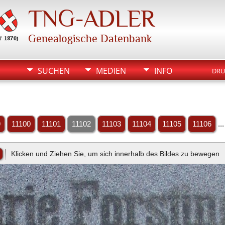
TNG-ADLER
Genealogische Datenbank
SUCHEN
MEDIEN
INFO
DRU
9
11100
11101
11102
11103
11104
11105
11106
..