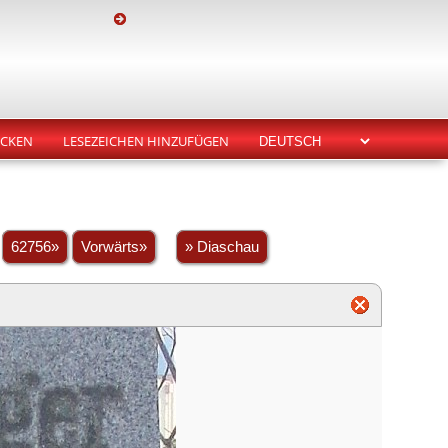
CKEN
LESEZEICHEN HINZUFÜGEN
.
62756»
Vorwärts»
» Diaschau