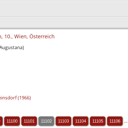
, 10., Wien, Österreich
 Augustana)
insdorf (1966)
9
11100
11101
11102
11103
11104
11105
11106
..