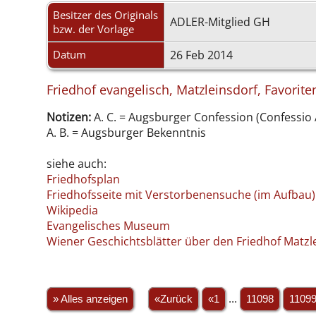
Besitzer des Originals
ADLER-Mitglied GH
bzw. der Vorlage
Datum
26 Feb 2014
Friedhof evangelisch, Matzleinsdorf, Favoriten
Notizen:
A. C. = Augsburger Confession (Confessio
A. B. = Augsburger Bekenntnis
siehe auch:
Friedhofsplan
Friedhofsseite mit Verstorbenensuche (im Aufbau)
Wikipedia
Evangelisches Museum
Wiener Geschichtsblätter über den Friedhof Matzle
» Alles anzeigen
«Zurück
«1
...
11098
1109