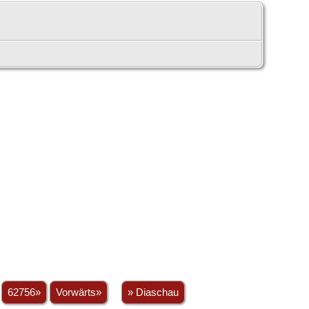
.
62756»
Vorwärts»
» Diaschau