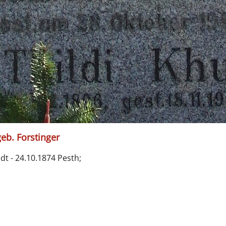
geb. Forstinger
dt - 24.10.1874 Pesth;
;