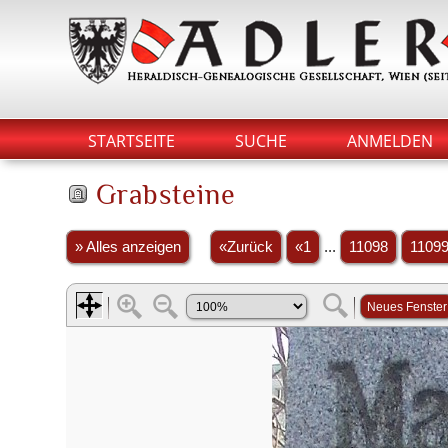
STARTSEITE
SUCHE
ANMELDEN
Grabsteine
» Alles anzeigen
«Zurück
«1
...
11098
1109