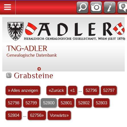
TNG-ADLER
Genealogische Datenbank
Grabsteine
» Alles anzeigen
«Zurück
«1
...
52796
52797
52798
52799
52800
52801
52802
52803
52804
...
62756»
Vorwärts»