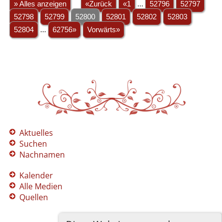
» Alles anzeigen
«Zurück
«1
...
52796
52797
52798
52799
52800
52801
52802
52803
52804
...
62756»
Vorwärts»
Aktuelles
Suchen
Nachnamen
Kalender
Alle Medien
Quellen