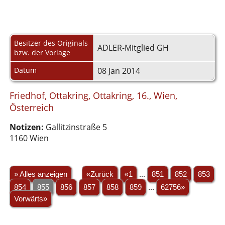
Besitzer des Originals
ADLER-Mitglied GH
bzw. der Vorlage
Datum
08 Jan 2014
Friedhof, Ottakring, Ottakring, 16., Wien,
Österreich
Notizen:
Gallitzinstraße 5
1160 Wien
» Alles anzeigen
«Zurück
«1
...
851
852
853
854
855
856
857
858
859
...
62756»
Vorwärts»