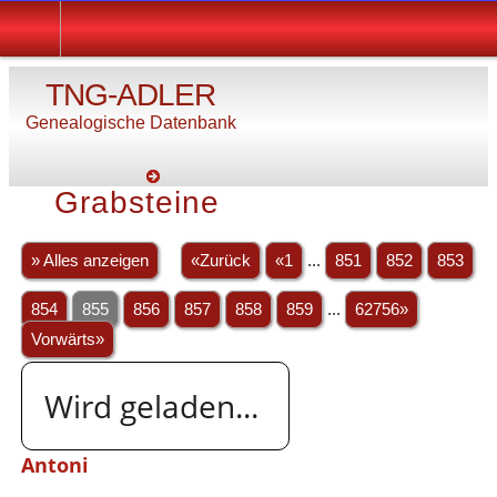
TNG-ADLER
Genealogische Datenbank
Grabsteine
» Alles anzeigen
«Zurück
«1
...
851
852
853
854
855
856
857
858
859
...
62756»
Vorwärts»
Wird geladen...
Antoni