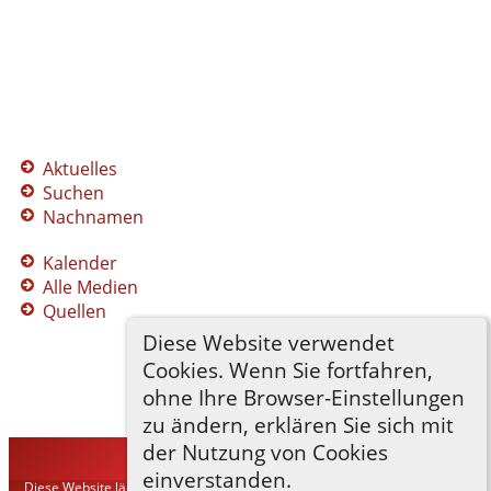
Aktuelles
Suchen
Nachnamen
Kalender
Alle Medien
Quellen
Diese Website verwendet
Cookies. Wenn Sie fortfahren,
ohne Ihre Browser-Einstellungen
zu ändern, erklären Sie sich mit
der Nutzung von Cookies
TNG-ADLER
©
2026
einverstanden.
Diese Website läuft mit
The Next Generation of Genealogy Sitebuilding
v.