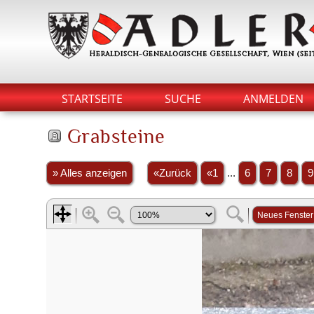
STARTSEITE
SUCHE
ANMELDEN
Grabsteine
» Alles anzeigen
«Zurück
«1
...
6
7
8
9