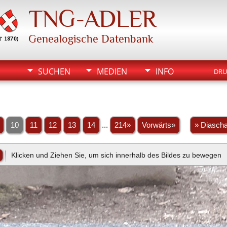
TNG-ADLER
Genealogische Datenbank
SUCHEN
MEDIEN
INFO
DRU
10
11
12
13
14
...
214»
Vorwärts»
» Diasch