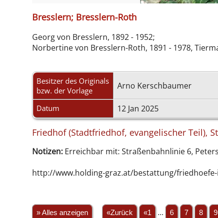
Bresslern; Bresslern-Roth
Georg von Bresslern, 1892 - 1952;
Norbertine von Bresslern-Roth, 1891 - 1978, Tierm
Besitzer des Originals
Arno Kerschbaumer
bzw. der Vorlage
Datum
12 Jan 2025
Friedhof (Stadtfriedhof, evangelischer Teil), S
Notizen:
Erreichbar mit: Straßenbahnlinie 6, Peter
http://www.holding-graz.at/bestattung/friedhoefe-
» Alles anzeigen
«Zurück
«1
...
6
7
8
9