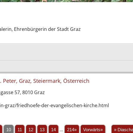
alerin, Ehrenbürgerin der Stadt Graz
t. Peter, Graz, Steiermark, Österreich
sgasse 57, 8010 Graz
in-graz/friedhoefe-der-evangelischen-kirche.html
10
11
12
13
14
...
214»
Vorwärts»
» Diasch