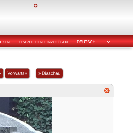
CKEN
LESEZEICHEN HINZUFÜGEN
»
Vorwärts»
» Diaschau