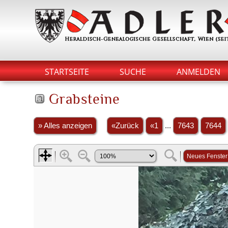
STARTSEITE
SUCHE
ANMELDEN
Grabsteine
» Alles anzeigen
«Zurück
«1
...
7643
7644