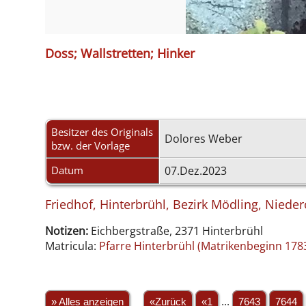
Doss; Wallstretten; Hinker
Besitzer des Originals
Dolores Weber
bzw. der Vorlage
Datum
07.Dez.2023
Friedhof, Hinterbrühl, Bezirk Mödling, Nieder
Notizen:
Eichbergstraße, 2371 Hinterbrühl
Matricula:
Pfarre Hinterbrühl (Matrikenbeginn 178
» Alles anzeigen
«Zurück
«1
...
7643
7644