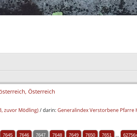
österreich, Österreich
3, zuvor Mödling)
/ darin:
Generalindex Verstorbene Pfarre 
7645
7646
7647
7648
7649
7650
7651
...
62756