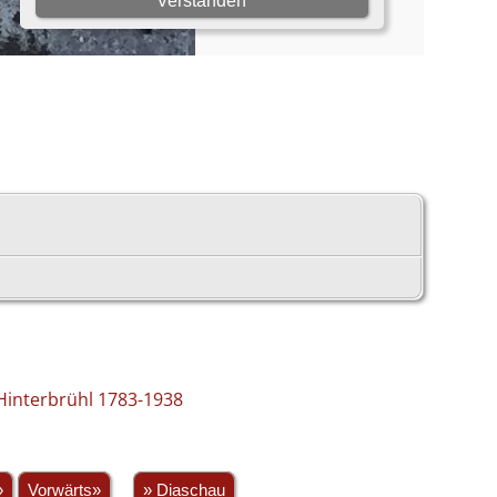
Hinterbrühl 1783-1938
»
Vorwärts»
» Diaschau