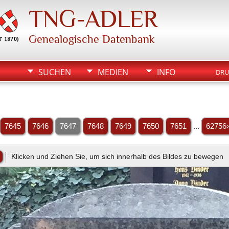
TNG-ADLER
Genealogische Datenbank
SUCHEN
MEDIEN
INFO
DRU
7645
7646
7647
7648
7649
7650
7651
...
62756