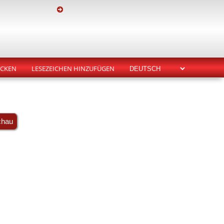
CKEN
LESEZEICHEN HINZUFÜGEN
chau