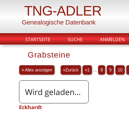
TNG-ADLER
Genealogische Datenbank
STARTSEITE
SUCHE
ANMELDEN
Grabsteine
» Alles anzeigen
«Zurück
«1
...
8
9
10
Wird geladen...
Eckhardt