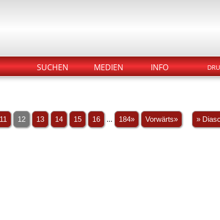
SUCHEN
MEDIEN
INFO
DRU
11
12
13
14
15
16
...
184»
Vorwärts»
» Dias