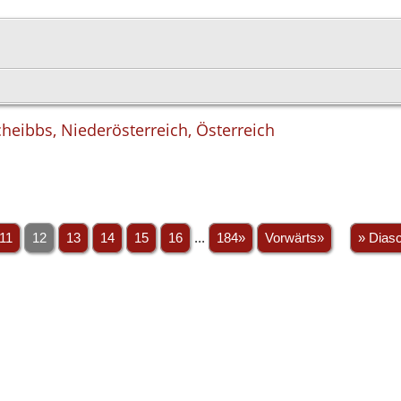
cheibbs, Niederösterreich, Österreich
11
12
13
14
15
16
...
184»
Vorwärts»
» Dias