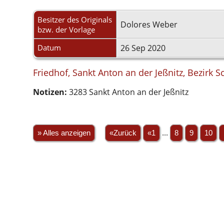
Besitzer des Originals
Dolores Weber
bzw. der Vorlage
Datum
26 Sep 2020
Friedhof, Sankt Anton an der Jeßnitz, Bezirk S
Notizen:
3283 Sankt Anton an der Jeßnitz
» Alles anzeigen
«Zurück
«1
...
8
9
10