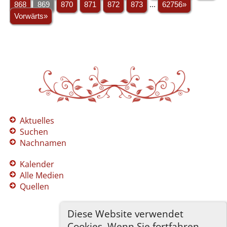
868
869
870
871
872
873
...
62756»
Vorwärts»
Aktuelles
Suchen
Nachnamen
Kalender
Alle Medien
Quellen
Diese Website verwendet
Cookies. Wenn Sie fortfahren,