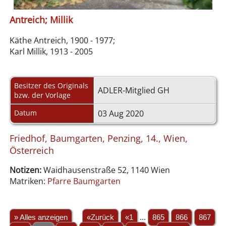
Antreich; Millik
Käthe Antreich, 1900 - 1977;
Karl Millik, 1913 - 2005
Besitzer des Originals
ADLER-Mitglied GH
bzw. der Vorlage
Datum
03 Aug 2020
Friedhof, Baumgarten, Penzing, 14., Wien,
Österreich
Notizen:
Waidhausenstraße 52, 1140 Wien
Matriken:
Pfarre Baumgarten
» Alles anzeigen
«Zurück
«1
...
865
866
867