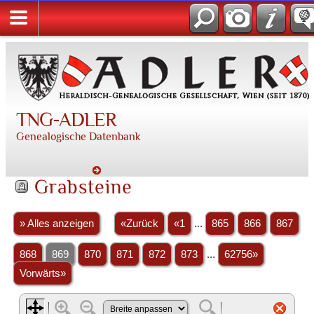
TNG-ADLER
Genealogische Datenbank
Grabsteine
» Alles anzeigen
«Zurück
«1
...
865
866
867
868
869
870
871
872
873
...
62756»
Vorwärts»